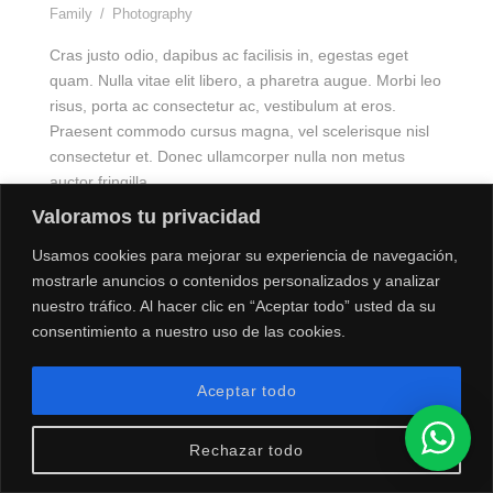
Family
/
Photography
Cras justo odio, dapibus ac facilisis in, egestas eget
quam. Nulla vitae elit libero, a pharetra augue. Morbi leo
risus, porta ac consectetur ac, vestibulum at eros.
Praesent commodo cursus magna, vel scelerisque nisl
consectetur et. Donec ullamcorper nulla non metus
auctor fringilla.
Valoramos tu privacidad
Usamos cookies para mejorar su experiencia de navegación,
mostrarle anuncios o contenidos personalizados y analizar
nuestro tráfico. Al hacer clic en “Aceptar todo” usted da su
consentimiento a nuestro uso de las cookies.
COPYRIGHT 2024. CVIAJES. TODOS LOS DERECHOS
Aceptar todo
RESERVADOS.
Rechazar todo