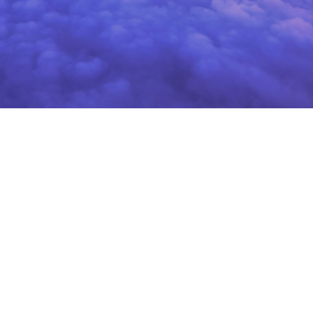
Los mejores
hoteles
Necesitas hospedaje? Te ofrecemos alojamiento en
las mejores cadenas hoteleras del mundo para que tu
viaje sea siempre de lo más cómodo y reconfortante